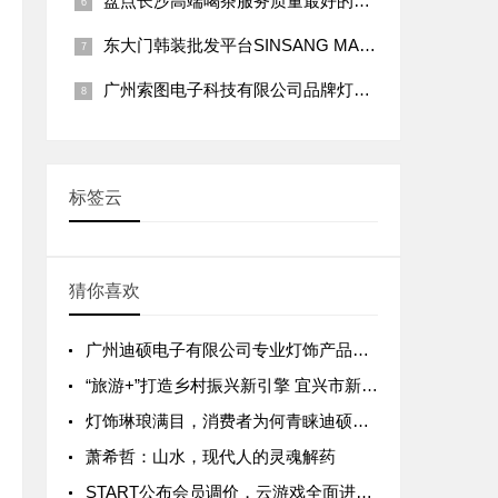
盘点长沙高端喝茶服务质量最好的全套品茶场子，推荐大家来海选体验
东大门韩装批发平台SINSANG MARKET已入住2万商家
广州索图电子科技有限公司品牌灯饰引领者
标签云
猜你喜欢
广州迪硕电子有限公司专业灯饰产品用着放心
“旅游+”打造乡村振兴新引擎 宜兴市新联会走访中传华夏在建项目
灯饰琳琅满目，消费者为何青睐迪硕灯饰？
萧希哲：山水，现代人的灵魂解药
START公布会员调价，云游戏全面进入“时长付费”时代