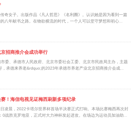
芳
奇女子。出版作品《凡人哲思》《名利圈》。认识她是因为看到一篇
的八年献书之路。在物欲横流的时代，一个人可以坚守梦想和初心...
北京招商推介会成功举行
德市委、承德市人民政府、北京市委社会工委、北京市民政局主办，主题
里好，承德来养老&rdquo;的2023年承德市养老产业北京招商推介会成...
决赛！海信电视见证梅西刷新多项纪录
日凌晨，2022卡塔尔世界杯首场半决赛正式打响。本场比赛梅西再次封
：0战胜克罗地亚，正式对大力神杯发起进攻。在场边为运动员加油助...