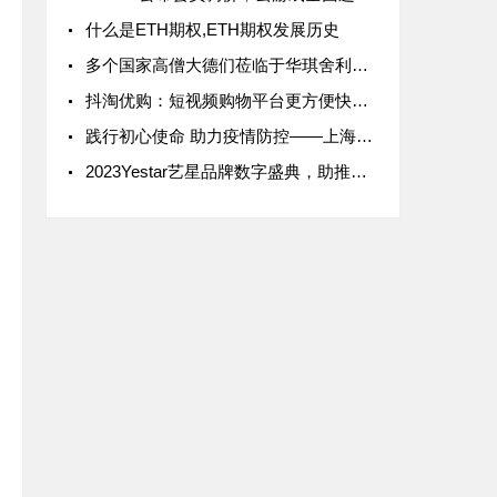
什么是ETH期权,ETH期权发展历史
多个国家高僧大德们莅临于华琪舍利子博物馆诵经与祝福
抖淘优购：短视频购物平台更方便快捷高效！
践行初心使命 助力疫情防控——上海万通教育集团吹响抗击疫情集结号
2023Yestar艺星品牌数字盛典，助推中国医美数字前行！