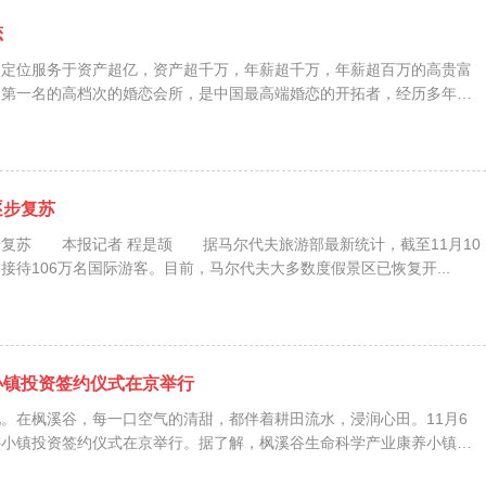
恋
，定位服务于资产超亿，资产超千万，年薪超千万，年薪超百万的高贵富
名第一名的高档次的婚恋会所，是中国最高端婚恋的开拓者，经历多年的
逐步复苏
复苏 本报记者 程是颉 据马尔代夫旅游部最新统计，截至11月10
接待106万名国际游客。目前，马尔代夫大多数度假景区已恢复开...
小镇投资签约仪式在京举行
。在枫溪谷，每一口空气的清甜，都伴着耕田流水，浸润心田。11月6
游小镇投资签约仪式在京举行。据了解，枫溪谷生命科学产业康养小镇位