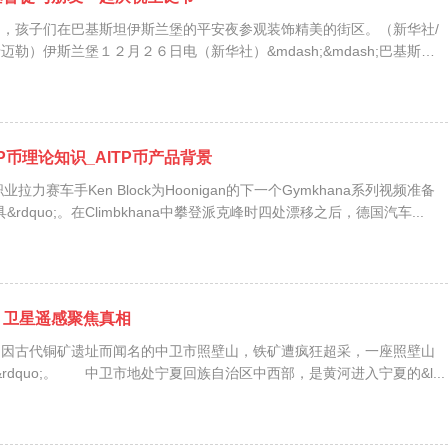
月 24 日，孩子们在巴基斯坦伊斯兰堡的平安夜参观装饰精美的街区。（新华社/
;卡迈勒）伊斯兰堡１２月２６日电（新华社）&mdash;&mdash;巴基斯坦
TP币理论知识_AITP币产品背景
业拉力赛车手Ken Block为Hoonigan的下一个Gymkhana系列视频准备
具&rdquo;。在Climbkhana中攀登派克峰时四处漂移之后，德国汽车...
？卫星遥感聚焦真相
，因古代铜矿遗址而闻名的中卫市照壁山，铁矿遭疯狂超采，一座照壁山
;丢&rdquo;。 中卫市地处宁夏回族自治区中西部，是黄河进入宁夏的&l...