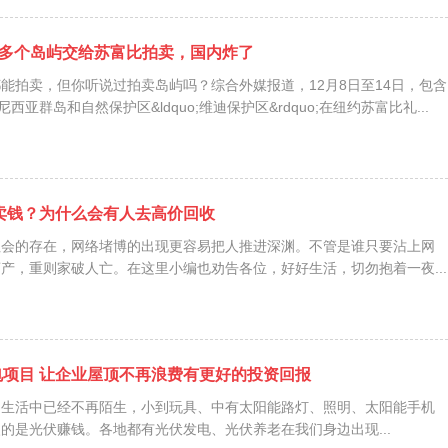
0多个岛屿交给苏富比拍卖，国内炸了
能拍卖，但你听说过拍卖岛屿吗？综合外媒报道，12月8日至14日，包含
西亚群岛和自然保护区&ldquo;维迪保护区&rdquo;在纽约苏富比礼...
卖钱？为什么会有人去高价回收
社会的存在，网络堵博的出现更容易把人推进深渊。不管是谁只要沾上网
产，重则家破人亡。在这里小编也劝告各位，好好生活，切勿抱着一夜...
项目 让企业屋顶不再浪费有更好的投资回报
生活中已经不再陌生，小到玩具、中有太阳能路灯、照明、太阳能手机
的是光伏赚钱。各地都有光伏发电、光伏养老在我们身边出现...