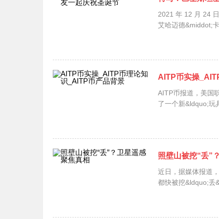
2021 年 12 
艾哈迈德&middot
首都伊斯...
AITP币实操_AI
AITP币报道，美国职
了一个新&ldquo;玩
照壁山被挖“丢”
近日，据媒体报道
都快被挖&ldquo