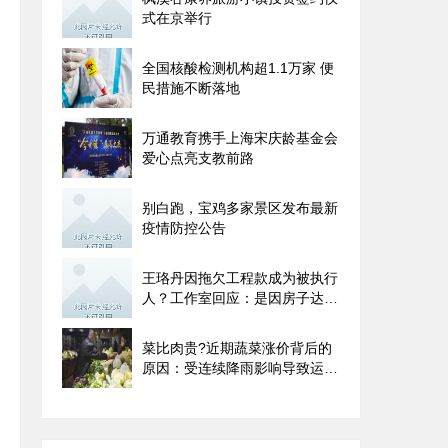
式在京举行
全国核酸检测机构超1.1万家 便
民措施不断落地
万通教育携手上海宋庆龄基金会
爱心点亮支教前路
别白跑，宝鸡多家景区发布最新
疫情防控公告
王珞丹因拖欠工程款成为被执行
人？工作室回应：是因房子达不
到验收标准
菜比肉贵?近期蔬菜涨价背后的
原因：受连续降雨影响导致运输
成本增加