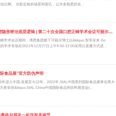
片为百年党史留下生动注脚。 光影定格的场景和面孔，让许多熟悉的名...
探秘四维正畸 重塑隐形矫治底层逻辑 | 第二十次全国口腔正畸学术会议可丽尔专场回顾
学术会议期间，博恩集团旗下可丽尔博士以&ldquo;智享未来 Go
为主题的学术专场在2021年12月27日上午9:00-12:00采用云直播方式进...
列国际食品展”官方防伪声明
00年进入中国,发展至今22年。2022年,SIAL中国系列国际食品展将在两大
市召开,分别为: 我方将安排&ldquo;SIAL China中国国际食品和饮料展览会(...
基督徒与朋友一起庆祝圣诞节