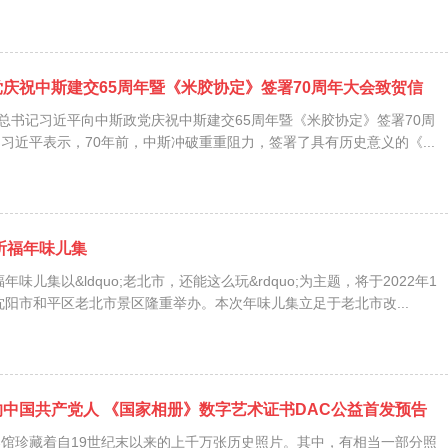
庆祝中斯建交65周年暨《米胶协定》签署70周年大会致贺信
央总书记习近平向中斯政党庆祝中斯建交65周年暨《米胶协定》签署70周
近平表示，70年前，中斯冲破重重阻力，签署了具有历史意义的《...
春祈福年味儿集
年味儿集以&ldquo;老北市，还能这么玩&rdquo;为主题，将于2022年1
在沈阳市和平区老北市景区隆重举办。本次年味儿集立足于老北市改...
中国共产党人 《国家相册》数字艺术证书DAC公益首发预告
馆珍藏着自19世纪末以来的上千万张历史照片。其中，有相当一部分照