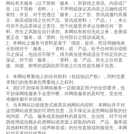
网站有关服务（以下简称「服务」）所获得之资讯、内容或广
告（以下简称「资料」），不声明或保证其内容之正确性或可
靠性；并且，对于您透过「服务」上之广告、资讯或邀约而展
示、购买或取得之任何产品、资讯或资料（「产品」），本公
司亦不负品质保证之责任。您于此接受并承认信赖任何「资
料」所生之风险应自行承担。本网站有权但无此义务，改善或
更正在「服务」或「资料」任何部分之错误或疏失。
2、本网站之服务与资料是基于「现状」提供，而且明确地表
示拒绝对于「服务」、「资料」或「产品」给予任何明示或暗
示之保证，包括但不限于，得为商业使用或适合于特定目的之
保证。对于因「服务」、「资料」或「产品」所生之任何直
接、间接、附带的或因此而导致之衍生性损失概不负责。
3、本网站尊重他人的任何权利（包括知识产权），同时也要
求我们的使用者也尊重他人之权利。
4、我们不担保有关网络服务一定能满足用户的全部要求，也
不担保网络服务不会受中断，对网络服务的及时性、安全性、
准确性都不作担保。
5、当本网站以链接形式推荐其他网站内容时，本网站并不对
这些网站或资源的可用性负责，且不保证从这些网站获取的任
何内容、产品、服务或其他材料的真实性、合法性，对于任何
因使用或信赖从此类网站或资源上获取的内容、产品、服务或
其他材料而造成（或声称造成）的任何直接或间接损失，本网
站均不承担任何责任。