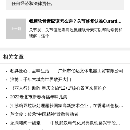
任何经济和法律责任。
氨糖软骨素应该怎么选？关节修复认准Curarti古力提蛋壳膜氨糖！
上一篇
关节炎、关节僵硬疼痛吃氨糖软骨素可以帮助修复和
缓解，这个
相关文章
独具匠心，品味生活——广州市亿达文体电器工贸有限公司
淄博：千年古城向世界敞开大门
《丽人行》助阵 重庆文旅“12+1”核心景区来厦推介
2022老北市新春祈福年味儿集
江苏豌豆垃圾处理器获国家高新技术企业，在香港科创板挂牌上市
芦文俊：传承“中国精神”致敬劳动者
龙腾赣闽一线牵 ——中铁武汉电气化局兴泉铁路兴宁段建设纪实