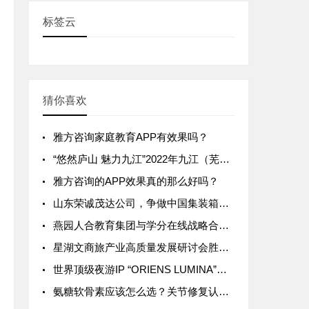
标签云
猜你喜欢
雅方咨询家庭教育APP有效果吗？
“悠然庐山 魅力九江”2022年九江（芜湖）推介会成功举办！
雅方咨询的APP效果真的那么好吗？
山东荣诚茂达公司，争做中国集装箱房屋行业领跑者!
燕园人合教育集团与学分在线战略合作，为中高职院校赋能
星湖文商旅产业高质量发展研讨会胜利举行
世界顶级夜游IP “ORIENS LUMINA”上海启幕
氨糖软骨素应该怎么选？关节修复认准Curarti古力提蛋壳膜氨糖！