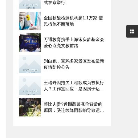
式在京举行
全国核酸检测机构超1.1万家 便
民措施不断落地
万通教育携手上海宋庆龄基金会
爱心点亮支教前路
别白跑，宝鸡多家景区发布最新
疫情防控公告
王珞丹因拖欠工程款成为被执行
人？工作室回应：是因房子达不
到验收标准
菜比肉贵?近期蔬菜涨价背后的
原因：受连续降雨影响导致运输
成本增加