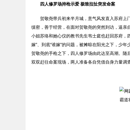
四人修罗场持枪示爱 极致拉扯突发命案
贺敬尧带兵初来半月城，意气风发直入苏府上门
缜密，善于经营，在面对贺敬尧的突然到访，逼亲自
小姐苏络和她心仪的教书先生韦士庭也赶回苏府，四人
嫁”、到底“谁嫁”的问题，被摊晾在阳光之下，少
贺敬尧的手枪之下，四人修罗场由此达至高潮。随
双双赶往命案现场，两人准备各自凭借自身力量调