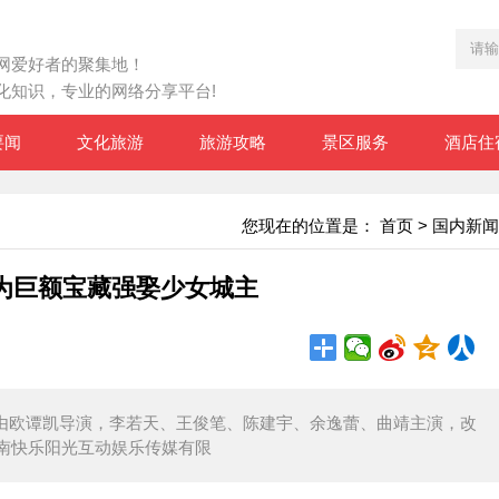
网爱好者的聚集地！
化知识，专业的网络分享平台!
要闻
文化旅游
旅游攻略
景区服务
酒店住
您现在的位置是：
首页
>
国内新闻
为巨额宝藏强娶少女城主
欧谭凯导演，李若天、王俊笔、陈建宇、余逸蕾、曲靖主演，改
南快乐阳光互动娱乐传媒有限