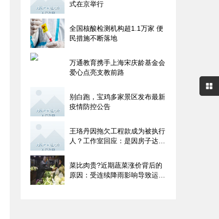
式在京举行
全国核酸检测机构超1.1万家 便
民措施不断落地
万通教育携手上海宋庆龄基金会
爱心点亮支教前路
别白跑，宝鸡多家景区发布最新
疫情防控公告
王珞丹因拖欠工程款成为被执行
人？工作室回应：是因房子达不
到验收标准
菜比肉贵?近期蔬菜涨价背后的
原因：受连续降雨影响导致运输
成本增加