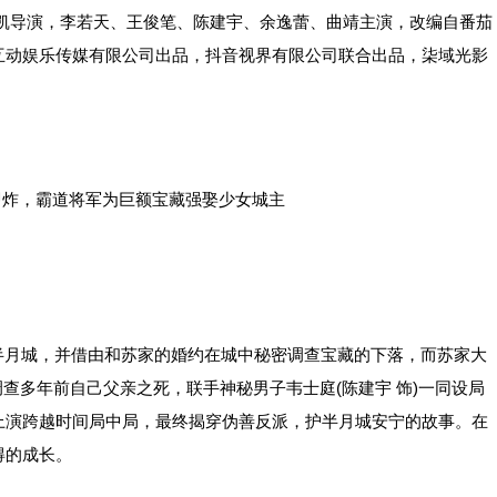
导演，李若天、王俊笔、陈建宇、余逸蕾、曲靖主演，改编自番茄
互动娱乐传媒有限公司出品，抖音视界有限公司联合出品，柒域光影
半月城，并借由和苏家的婚约在城中秘密调查宝藏的下落，而苏家大
和调查多年前自己父亲之死，联手神秘男子韦士庭(陈建宇 饰)一同设局
上演跨越时间局中局，最终揭穿伪善反派，护半月城安宁的故事。在
得的成长。