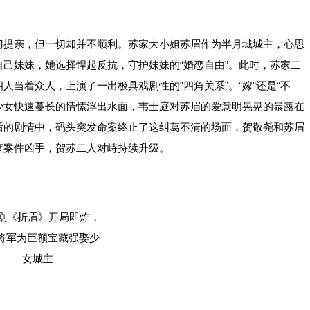
提亲，但一切却并不顺利。苏家大小姐苏眉作为半月城城主，心思
己妹妹，她选择悍起反抗，守护妹妹的“婚恋自由”。此时，苏家二
当着众人，上演了一出极具戏剧性的“四角关系”。“嫁”还是“不
年少女快速蔓长的情愫浮出水面，韦士庭对苏眉的爱意明晃晃的暴露在
后的剧情中，码头突发命案终止了这纠葛不清的场面，贺敬尧和苏眉
查案件凶手，贺苏二人对峙持续升级。