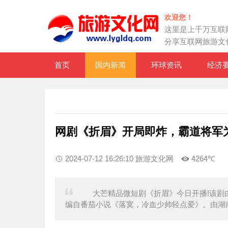
欢迎您！
这里是上千万互联
分享互联网旅游文
首页
国内新闻
环球资讯
经济
网剧《折眉》开局即炸，霸道将军
2024-07-12 16:26:10 旅游文化网
4264℃
大芒精品微短剧《折眉》今日开播!该剧由
编自番茄小说《落寞，冷血少帅轻点爱》。由湖