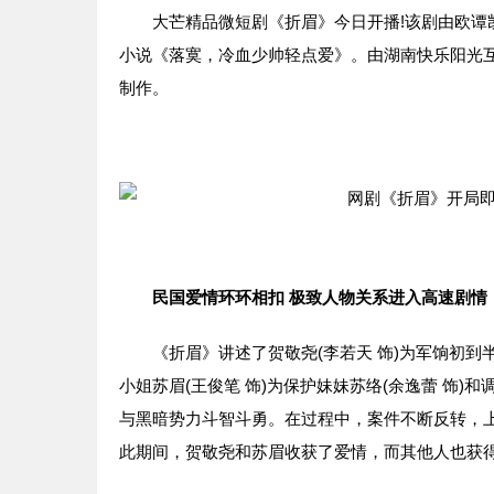
大芒精品微短剧《折眉》今日开播!该剧由欧谭凯
小说《落寞，冷血少帅轻点爱》。由湖南快乐阳光
制作。
民国爱情环环相扣 极致人物关系进入高速剧情
《折眉》讲述了贺敬尧(李若天 饰)为军饷初到
小姐苏眉(王俊笔 饰)为保护妹妹苏络(余逸蕾 饰)
与黑暗势力斗智斗勇。在过程中，案件不断反转，
此期间，贺敬尧和苏眉收获了爱情，而其他人也获