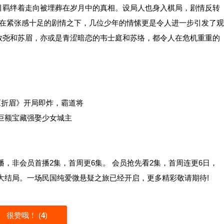
羁绊着走向被埋葬在岁月中的真相。设局人也身入棋局，剧情反转
而在紧张感十足的剧情之下，几位少年的情愫更是令人进一步引发了观
敬尧和苏眉，亦或是青涩暗恋的韦士庭和苏络，都令人在危机重重的
播，非会员首播2集，首周更6集。 会员抢先看2集，首周连更6日，
IP大结局。一场民国纯爱微悬疑之旅已经开启，更多精彩敬请期待!
很赞哦！
(
4
)