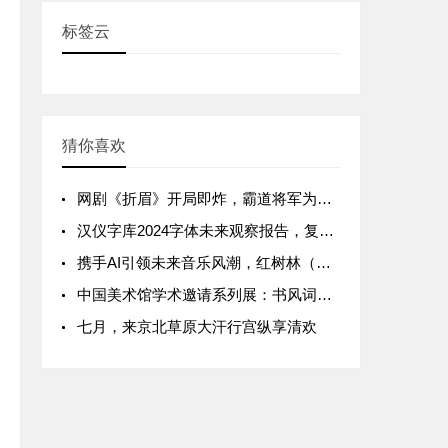
标签云
猜你喜欢
网剧《折眉》开局即炸，霸道将军为巨额宝藏强娶少女城主
汉仪字库2024字体未来观察报告，复古新摩登怀旧风来袭
携手AI引领未来音乐风潮，红树林（Mangrove）流行音乐创作大赛正式启动
中国美术馆学术邀请系列展：书风词韵——王振书法展
七月，来京北草原大汗行宫纵享清欢