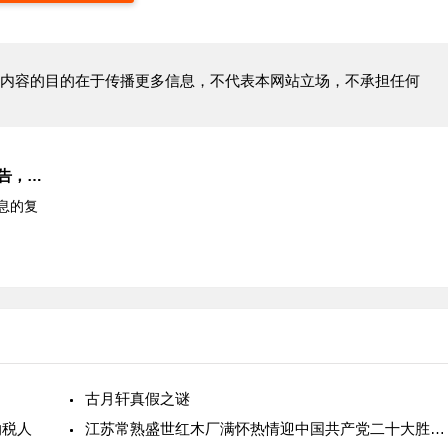
内容的目的在于传播更多信息，不代表本网站立场，不承担任何
汉仪字库2024字体未来观察报告，复古新摩登怀旧风来袭
息的复
古月轩真假之谜
纳税人
江苏常熟盛世红木厂满怀热情迎中国共产党二十大胜利召开