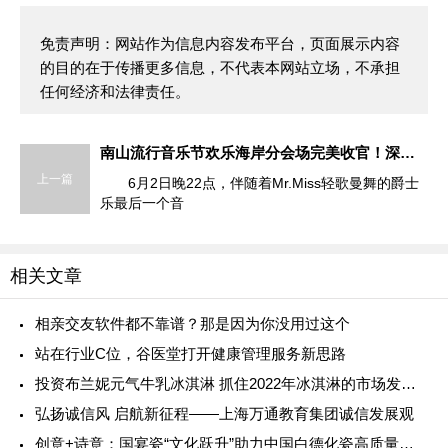
免责声明：网站作为信息内容发布平台，页面展示内容
的目的在于传播更多信息，不代表本网站立场，不承担
任何经济和法律责任。
南山流行音乐节欢乐海岸分会场完美收官！深圳的夏日因南山流行音乐节而滚烫！
上一篇
6月2日晚22点，伴随着Mr.Miss轻歌曼舞的爵士
乐最后一个音
相关文章
相亲交友软件都不靠谱？那是因为你没用过这个
站在行业C位，谷医堂打开健康管理服务新思路
投资布兰妮元气牛乳冰淇淋 抓住2022年冰淇淋的市场发展空间
弘扬诚信风 启航新征程——上海万通教育集团诚信发展观
创意+诗意：国宴瓷“文化跃升”助力中国白德化瓷高质量发展