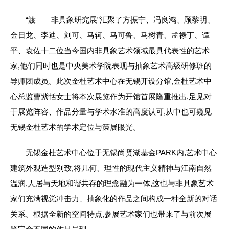
“渡——非具象研究展”汇聚了方振宁、冯良鸿、顾黎明、
金日龙、李迪、刘可、马轲、马可鲁、马树青、孟禄丁、谭
平、袁佐十二位当今国内非具象艺术领域最具代表性的艺术
家,他们同时也是中央美术学院表现与抽象艺术高级研修班的
导师团成员。此次金杜艺术中心在无锡开设分馆,金杜艺术中
心总监曹紫恬女士将本次展览作为开馆首展隆重推出,足见对
于展览阵容、作品分量与学术水准的高度认可,从中也可窥见
无锡金杜艺术的学术定位与策展眼光。
无锡金杜艺术中心位于无锡尚贤湖基金PARK内,艺术中心
建筑外观造型别致,将几何、理性的现代主义精神与江南自然
温润,人居与天地和谐共存的理念融为一体,这也与非具象艺术
家们充满视觉冲击力、抽象化的作品之间构成一种全新的对话
关系。根据全新的空间特点,参展艺术家们也带来了与前次展