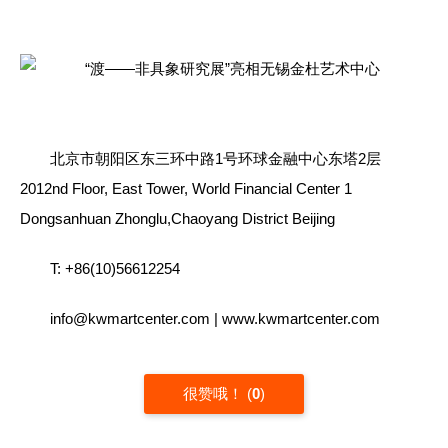
北京市朝阳区东三环中路1号环球金融中心东塔2层
2012nd Floor, East Tower, World Financial Center 1
Dongsanhuan Zhonglu,Chaoyang District Beijing
T: +86(10)56612254
info@kwmartcenter.com | www.kwmartcenter.com
很赞哦！
(
0
)