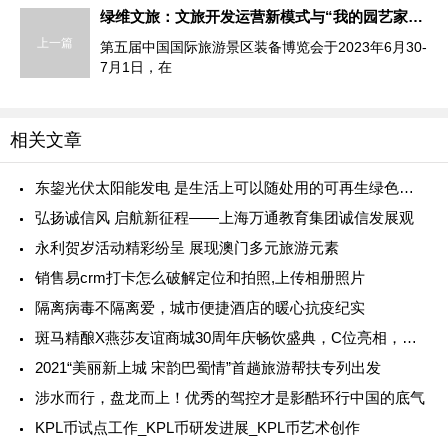
绿维文旅：文旅开发运营新模式与“我的园艺家”新探索
上一篇
第五届中国国际旅游景区装备博览会于2023年6月30-
7月1日，在
相关文章
东鋆光伏太阳能发电 是生活上可以随处用的可再生绿色能源
弘扬诚信风 启航新征程——上海万通教育集团诚信发展观
永利贺岁活动精彩纷呈 展现澳门多元旅游元素
销售易crm打卡怎么破解定位和拍照,上传相册照片
隔离病毒不隔离爱，城市便捷酒店的暖心抗疫纪实
斑马精酿X燕莎友谊商城30周年庆畅饮盛典，C位亮相，诠释年轻锋芒
2021“美丽新上城 宋韵巴蜀情”首趟旅游帮扶专列出发
涉水而行，盘龙而上！优秀的驾控才是影酷环行中国的底气
KPL币试点工作_KPL币研发进展_KPL币艺术创作